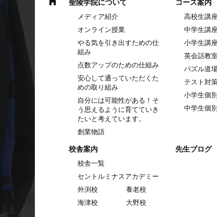
聖陵学院について
コース案内
メディア紹介
高校生講
オンライン授業
中学⽣講
やる気を引き出すための仕
⼩学⽣講
組み
英会話教
点数アップのための仕組み
パズル道
安心して通っていただくた
テスト対
めの取り組み
小学生個
自分には可能性がある！そ
中学生個
う思えるように育てていき
たいと考えています。
創業物語
校舎案内
先生ブログ
校舎一覧
セントルミナスアカデミー
外渕校
養老校
海津校
大野校