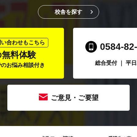
校舎を探す
問い合わせもこちら
0584-82
の無料体験
総合受付 ｜ 平日/1
でのお悩み相談付き
ご意見・ご要望