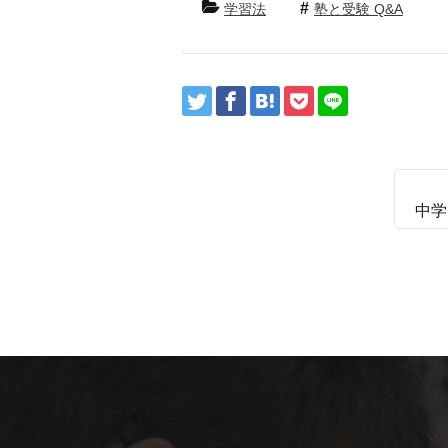
学習法
塾と受験 Q&A
中学