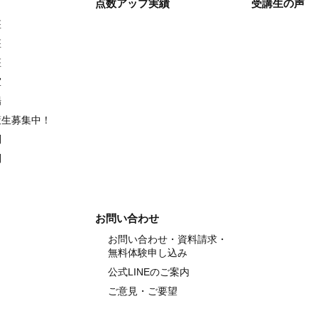
点数アップ実績
受講生の声
座
座
座
室
場
策生募集中！
別
別
お問い合わせ
お問い合わせ・資料請求・
無料体験申し込み
公式LINEのご案内
ご意見・ご要望