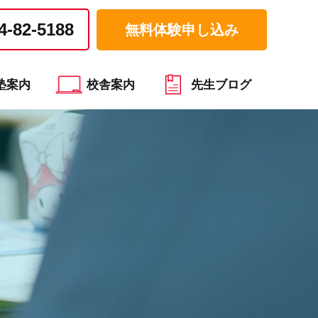
4-82-5188
無料体験申し込み
塾案内
校舎案内
先生ブログ