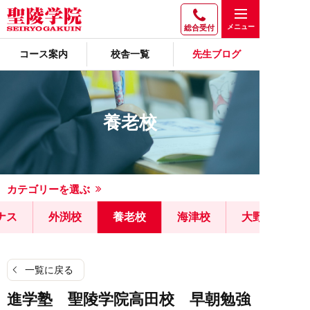
総合受付
コース案内
校舎一覧
先生ブログ
養老校
カテゴリーを選ぶ
ナス
外渕校
養老校
海津校
大野校
一覧に戻る
進学塾 聖陵学院高田校 早朝勉強