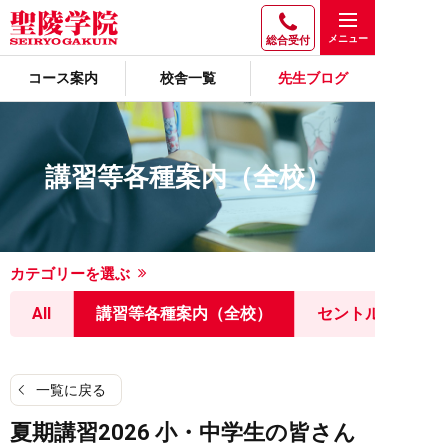
総合受付
コース案内
校舎一覧
先生ブログ
講習等各種案内（全校）
カテゴリーを選ぶ
All
講習等各種案内（全校）
セントルミナス
一覧に戻る
夏期講習2026 小・中学生の皆さん