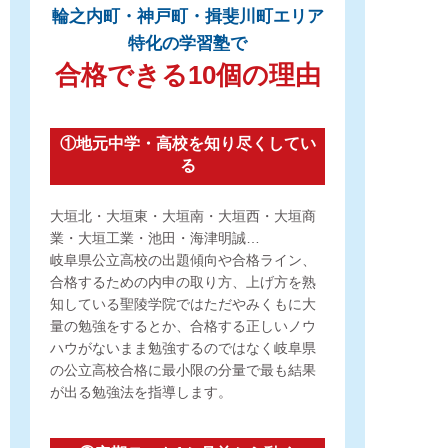
輪之内町・神戸町・揖斐川町エリア
特化の学習塾で
合格できる10個の理由
①地元中学・高校を知り尽くしてい
る
大垣北・大垣東・大垣南・大垣西・大垣商
業・大垣工業・池田・海津明誠…
岐阜県公立高校の出題傾向や合格ライン、
合格するための内申の取り方、上げ方を熟
知している聖陵学院では
ただやみくもに大
量の勉強をするとか、
合格する正しいノウ
ハウがないまま勉強するのではなく
岐阜県
の公立高校合格に最小限の分量で
最も結果
が出る勉強法を指導します。