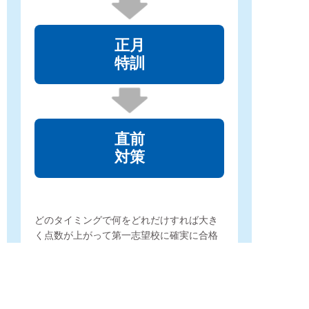
正月
特訓
直前
対策
どのタイミングで何をどれだけすれば大き
く点数が上がって
第一志望校に確実に合格
できるのか？
36年のノウハウの蓄積により、
お子様を成
功に導くメソッドがあります。
圧倒的に成績を上げて確実に第一志望に
合