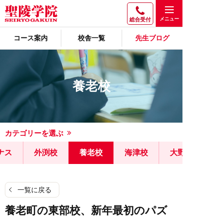
総合受付
コース案内
校舎一覧
先生ブログ
養老校
カテゴリーを選ぶ
ナス
外渕校
養老校
海津校
大野校
一覧に戻る
養老町の東部校、新年最初のパズ