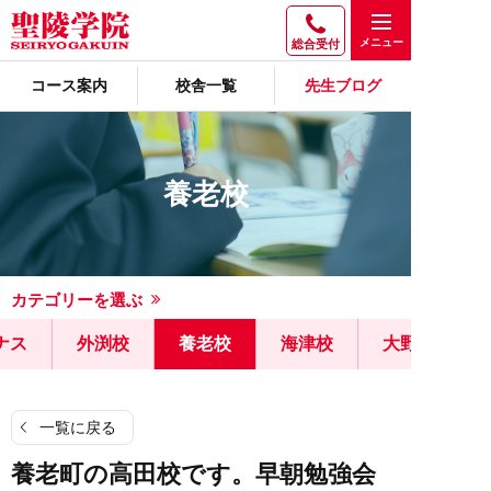
総合受付
コース案内
校舎一覧
先生ブログ
養老校
カテゴリーを選ぶ
ナス
外渕校
養老校
海津校
大野校
一覧に戻る
養老町の高田校です。早朝勉強会