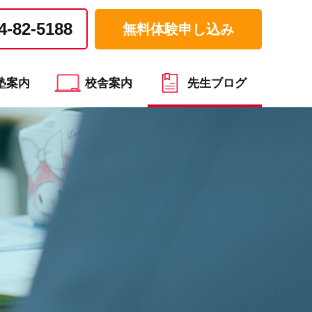
4-82-5188
無料体験申し込み
塾案内
校舎案内
先生ブログ