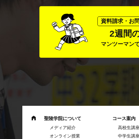
資料請求・お
2週間
マンツーマン
聖陵学院について
コース案内
メディア紹介
高校生講
オンライン授業
中学⽣講