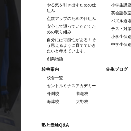
やる気を引き出すための仕
⼩学⽣講
組み
英会話教
点数アップのための仕組み
パズル道
安心して通っていただくた
テスト対
めの取り組み
小学生個
自分には可能性がある！そ
中学生個
う思えるように育てていき
たいと考えています。
創業物語
校舎案内
先生ブログ
校舎一覧
セントルミナスアカデミー
外渕校
養老校
海津校
大野校
塾と受験Q&A