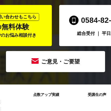
問い合わせもこちら
0584-82
の無料体験
総合受付 ｜ 平日/1
でのお悩み相談付き
ご意見・ご要望
点数アップ実績
受講生の声
座
座