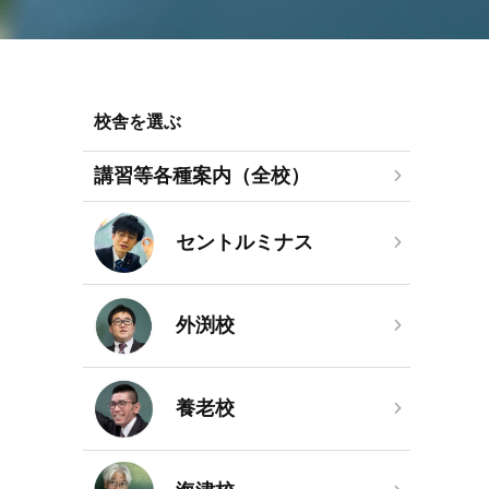
校舎を選ぶ
講習等各種案内（全校）
セントルミナス
外渕校
養老校