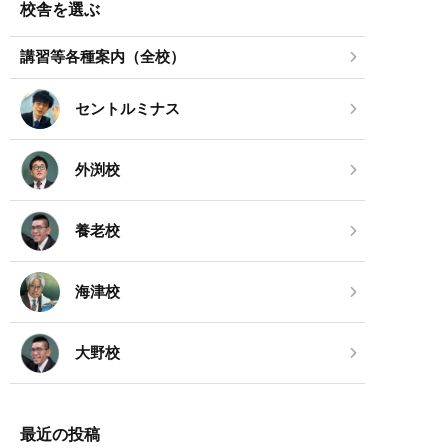
校舎を選ぶ
講習等各種案内（全校）
セントルミナス
外渕校
養老校
海津校
大野校
最近の投稿