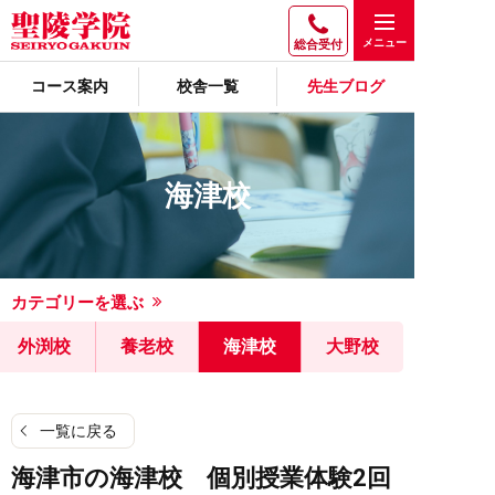
総合受付
コース案内
校舎一覧
先生ブログ
海津校
カテゴリーを選ぶ
外渕校
養老校
海津校
大野校
一覧に戻る
海津市の海津校 個別授業体験2回