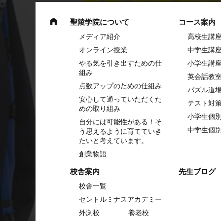
聖陵学院について
コース案内
メディア紹介
高校生講
オンライン授業
中学⽣講
やる気を引き出すための仕
⼩学⽣講
組み
英会話教
点数アップのための仕組み
パズル道
安心して通っていただくた
テスト対
めの取り組み
小学生個
自分には可能性がある！そ
中学生個
う思えるように育てていき
たいと考えています。
創業物語
校舎案内
先生ブログ
校舎一覧
セントルミナスアカデミー
外渕校
養老校