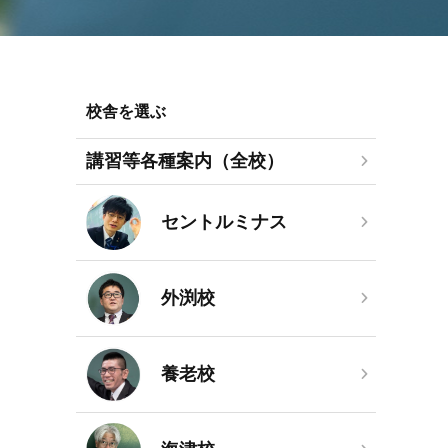
校舎を選ぶ
講習等各種案内（全校）
セントルミナス
外渕校
養老校