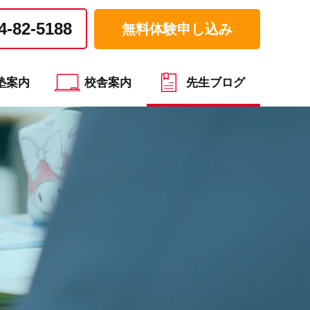
4-82-5188
無料体験申し込み
塾案内
校舎案内
先生ブログ
）