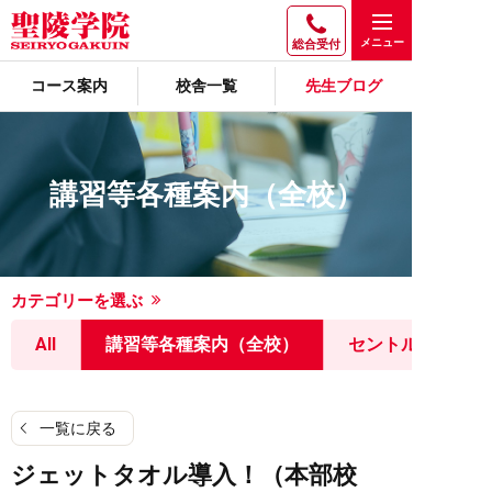
総合受付
コース案内
校舎一覧
先生ブログ
講習等各種案内（全校）
カテゴリーを選ぶ
All
講習等各種案内（全校）
セントルミナス
一覧に戻る
ジェットタオル導入！（本部校