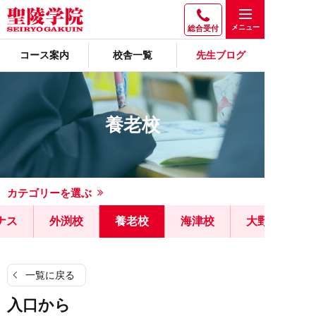
総合受付
コース案内
校舎一覧
先生ブログ
養老校
カテゴリーを選ぶ
ナス
外渕校
養老校
海津校
大野校
一覧に戻る
入口から