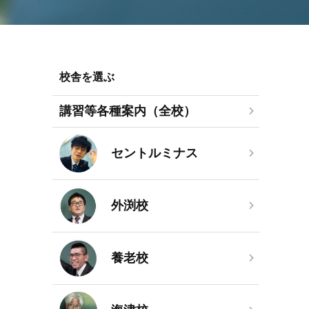
校舎を選ぶ
講習等各種案内（全校）
セントルミナス
外渕校
養老校