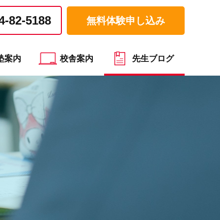
4-82-5188
無料体験申し込み
塾案内
校舎案内
先生ブログ