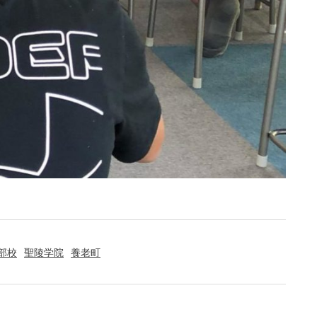
部校
聖陵学院
養老町