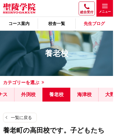
総合受付
コース案内
校舎一覧
先生ブログ
養老校
カテゴリーを選ぶ
ナス
外渕校
養老校
海津校
大野校
一覧に戻る
養老町の高田校です。子どもたち