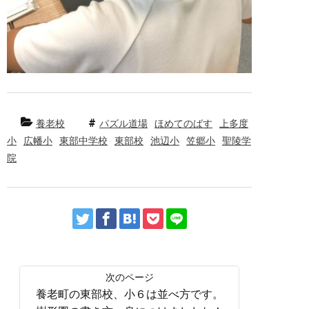
養老校
パズル道場
ほめてのばす
上多度
小
広幡小
東部中学校
東部校
池辺小
笠郷小
聖陵学
院
養老町の東部校、小６は並べ方です。