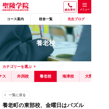
総合受付
コース案内
校舎一覧
先生ブログ
養老校
カテゴリーを選ぶ
ナス
外渕校
養老校
海津校
大野校
一覧に戻る
養老町の東部校、金曜日はパズル