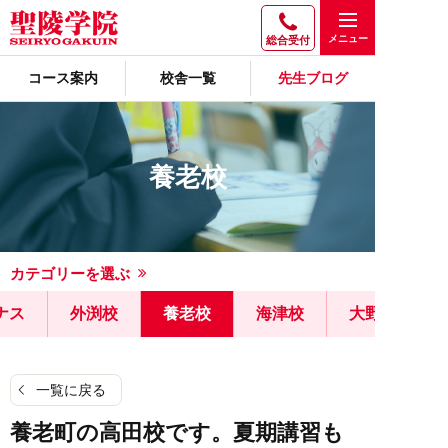
総合受付
コース案内
校舎一覧
先生ブログ
養老校
カテゴリーを選ぶ
ナス
外渕校
養老校
海津校
大野校
一覧に戻る
養老町の高田校です。夏期講習も