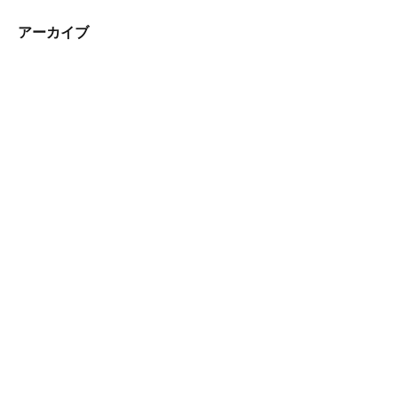
アーカイブ
0584-82-5188
平日14:00~19:45 / 土12:00~19:45
メール
無料体験
資料請求
聖陵学院へのお問い合わせ
校舎を探す
資料請求・お問い合わせもこちら
2週間の無料体験
マンツーマンでのお悩み相談付き