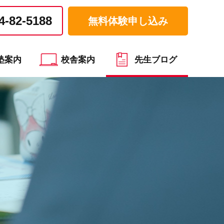
4-82-5188
無料体験申し込み
塾案内
校舎案内
先生ブログ