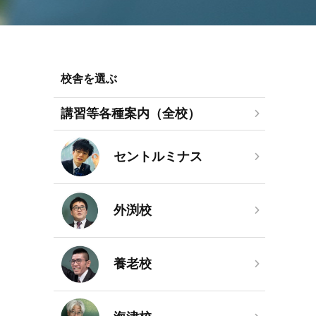
校舎を選ぶ
講習等各種案内（全校）
セントルミナス
外渕校
養老校