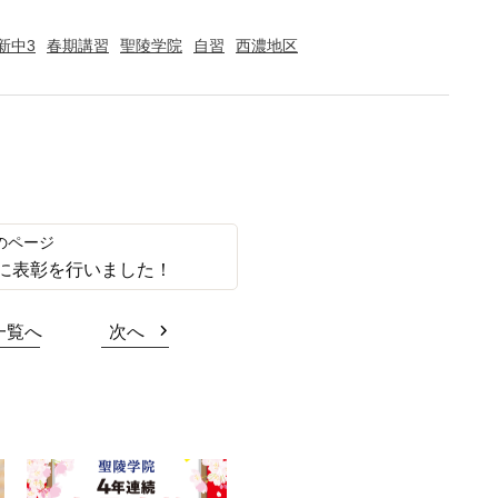
新中3
春期講習
聖陵学院
自習
西濃地区
に表彰を行いました！
一覧へ
次へ