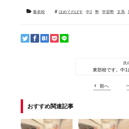
養老校
ほめてのばす
中2
塾
学習塾
文系
東部校です。中1
前へ
おすすめ関連記事