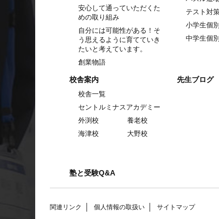
安心して通っていただくた
テスト対
めの取り組み
小学生個
自分には可能性がある！そ
中学生個
う思えるように育てていき
たいと考えています。
創業物語
校舎案内
先生ブログ
校舎一覧
セントルミナスアカデミー
外渕校
養老校
海津校
大野校
塾と受験Q&A
関連リンク
個人情報の取扱い
サイトマップ