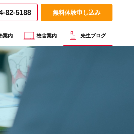
4-82-5188
無料体験申し込み
塾案内
校舎案内
先生ブログ