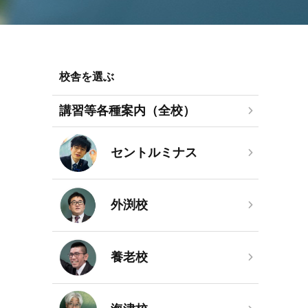
校舎を選ぶ
講習等各種案内（全校）
セントルミナス
外渕校
養老校