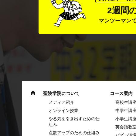
2週間
マンツーマン
聖陵学院について
コース案内
メディア紹介
高校生講
オンライン授業
中学⽣講
やる気を引き出すための仕
⼩学⽣講
組み
英会話教
点数アップのための仕組み
パズル道