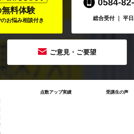
0584-82
の無料体験
総合受付 ｜ 平日/1
でのお悩み相談付き
ご意見・ご要望
点数アップ実績
受講生の声
座
座
座
室
場