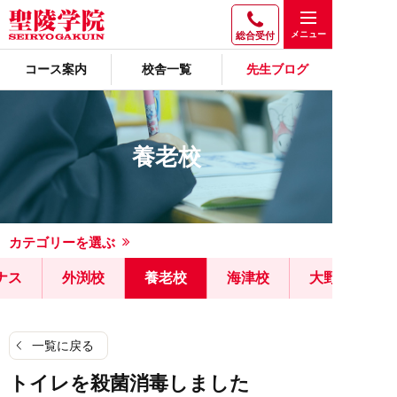
総合受付
コース案内
校舎一覧
先生ブログ
養老校
カテゴリーを選ぶ
ナス
外渕校
養老校
海津校
大野校
一覧に戻る
トイレを殺菌消毒しました