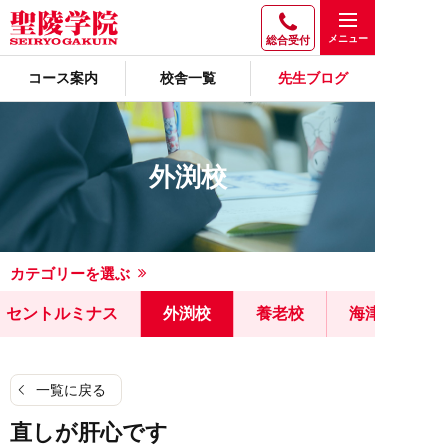
総合受付
コース案内
校舎一覧
先生ブログ
外渕校
カテゴリーを選ぶ
セントルミナス
外渕校
養老校
海津校
一覧に戻る
直しが肝心です