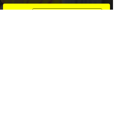
資料請求・お問い合わせもこちら
2週間の無料体験
マンツーマンでのお悩み相談付き
0584-82-5188
0584-82-5188
平日14:00~19:45 / 土12:00~19:45
メール
無料体験
資料請求
LINEで質問する
総合受付 ｜ 平日/14:00～19:45 土/12:00～19:45
ご意見・ご要望
©
2026 聖陵学院
Created by
CyberIntelligence