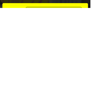
資料請求・お問い合わせもこちら
2週間の無料体験
マンツーマンでのお悩み相談付き
0584-82-5188
0584-82-5188
平日14:00~19:45 / 土12:00~19:45
メール
無料体験
資料請求
LINEで質問する
総合受付 ｜ 平日/14:00～19:45 土/12:00～19:45
ご意見・ご要望
©
2026 聖陵学院
Created by
CyberIntelligence