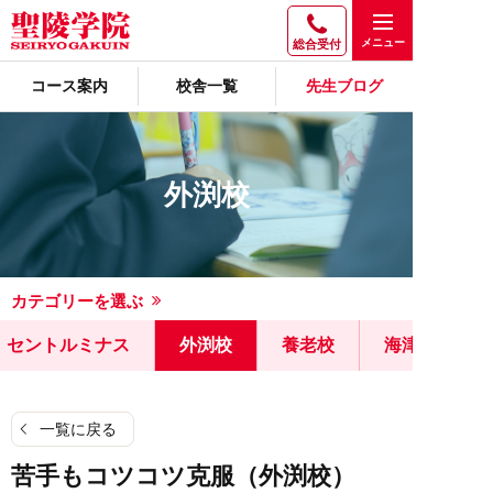
総合受付
コース案内
校舎一覧
先生ブログ
外渕校
カテゴリーを選ぶ
セントルミナス
外渕校
養老校
海津校
一覧に戻る
苦手もコツコツ克服（外渕校）