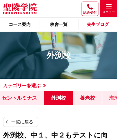
総合受付
コース案内
校舎一覧
先生ブログ
外渕校
カテゴリーを選ぶ
セントルミナス
外渕校
養老校
海津校
一覧に戻る
外渕校、中１、中２もテストに向