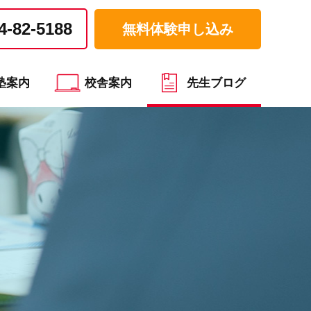
4-82-5188
無料体験申し込み
塾案内
校舎案内
先生ブログ