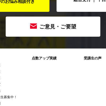
でのお悩み相談付き
ご意見・ご要望
点数アップ実績
受講生の声
座
座
座
室
場
策生募集中！
別