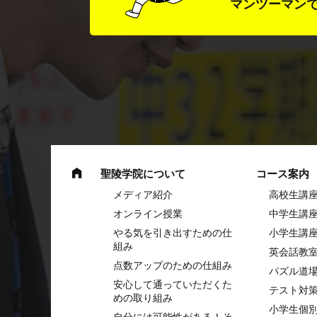
マンツーマン
聖陵学院について
コース案内
メディア紹介
高校生講
オンライン授業
中学⽣講
やる気を引き出すための仕
⼩学⽣講
組み
英会話教
点数アップのための仕組み
パズル道
安心して通っていただくた
テスト対
めの取り組み
小学生個
自分には可能性がある！そ