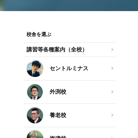
校舎を選ぶ
講習等各種案内（全校）
セントルミナス
外渕校
養老校