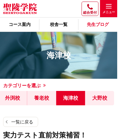
総合受付
コース案内
校舎一覧
先生ブログ
海津校
カテゴリーを選ぶ
外渕校
養老校
海津校
大野校
一覧に戻る
実力テスト直前対策補習！