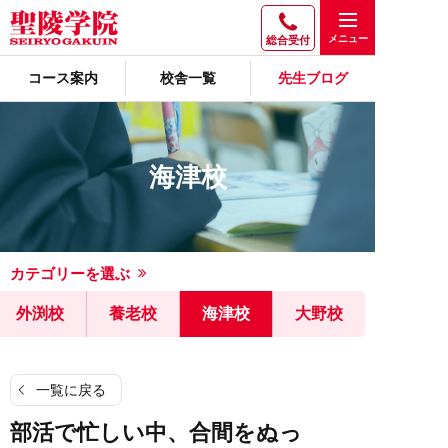
総合受付
コース案内
校舎一覧
先生ブログ
海津校
カテゴリーを選ぶ
外渕校
養老校
海津校
大野校
一覧に戻る
部活で忙しい中、合間をぬっ