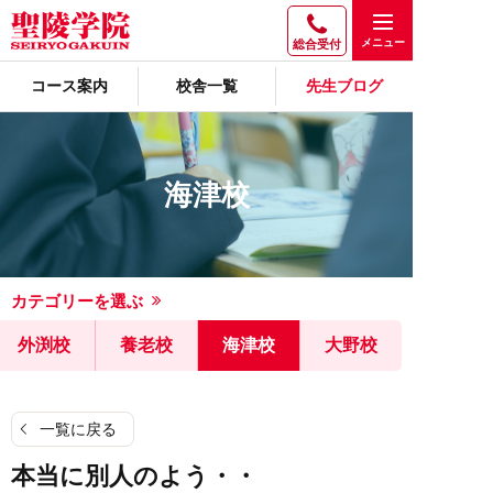
総合受付
コース案内
校舎一覧
先生ブログ
海津校
カテゴリーを選ぶ
外渕校
養老校
海津校
大野校
一覧に戻る
本当に別人のよう・・