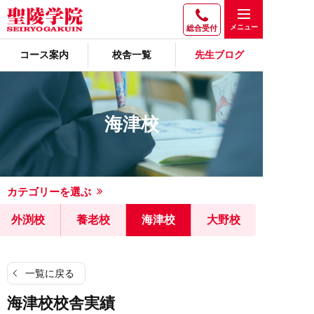
総合受付
コース案内
校舎一覧
先生ブログ
海津校
カテゴリーを選ぶ
外渕校
養老校
海津校
大野校
一覧に戻る
海津校校舎実績