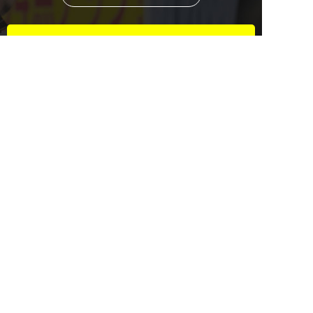
資料請求・お問い合わせもこちら
2週間の無料体験
マンツーマンでのお悩み相談付き
0584-82-5188
平日14:00~19:45 / 土12:00~19:45
0584-82-5188
メール
無料体験
資料請求
LINEで質問する
総合受付 ｜ 平日/14:00～19:45 土/12:00～19:45
ご意見・ご要望
©
2026 聖陵学院
Created by
CyberIntelligence