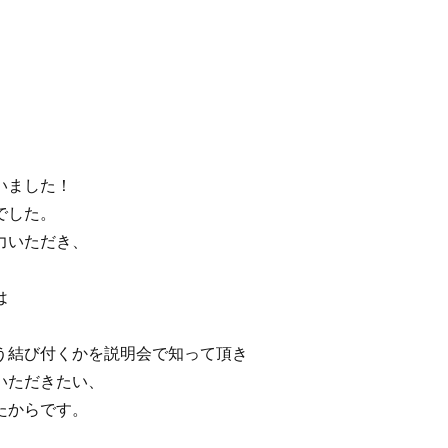
いました！
でした。
力いただき、
は
う結び付くかを説明会で知って頂き
いただきたい、
たからです。