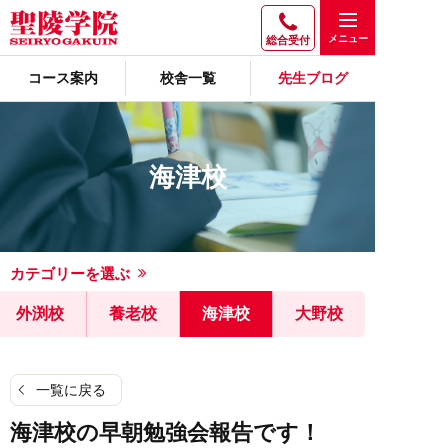
総合受付
コース案内
校舎一覧
先生ブログ
海津校
カテゴリーを選ぶ
外渕校
養老校
海津校
大野校
一覧に戻る
海津校の早朝勉強会報告です！