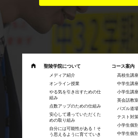
聖陵学院について
コース案内
メディア紹介
高校生講
オンライン授業
中学⽣講
やる気を引き出すための仕
⼩学⽣講
組み
英会話教
点数アップのための仕組み
パズル道
安心して通っていただくた
テスト対
めの取り組み
小学生個
自分には可能性がある！そ
中学生個
う思えるように育てていき