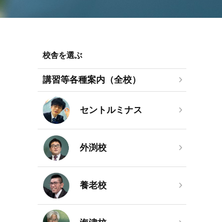
校舎を選ぶ
講習等各種案内（全校）
セントルミナス
外渕校
養老校