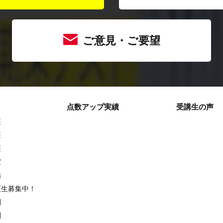
ご意見・ご要望
点数アップ実績
受講生の声
座
座
座
室
場
策生募集中！
別
別