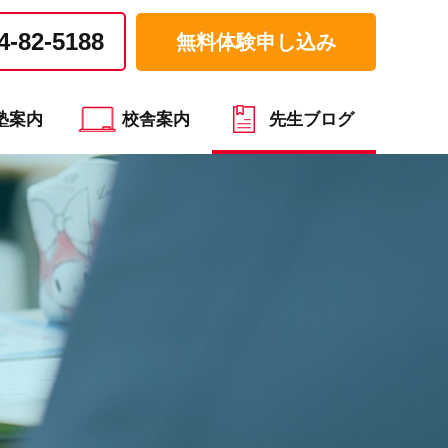
4-82-5188
無料体験申し込み
塾案内
校舎案内
先生ブログ
）