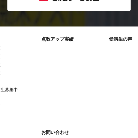
点数アップ実績
受講生の声
座
座
座
室
場
策生募集中！
別
別
お問い合わせ