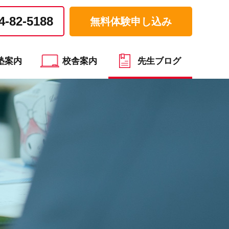
4-82-5188
無料体験申し込み
塾案内
校舎案内
先生ブログ
）