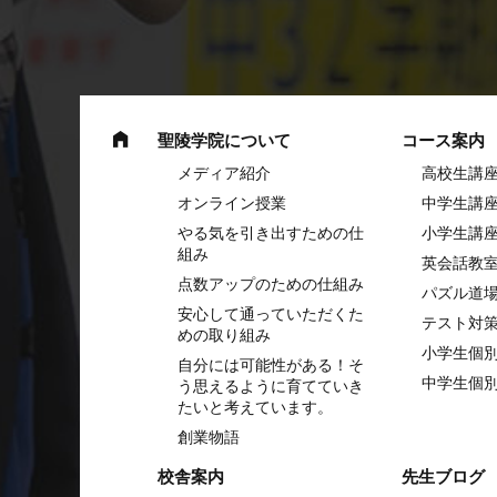
聖陵学院について
コース案内
メディア紹介
高校生講
オンライン授業
中学⽣講
やる気を引き出すための仕
⼩学⽣講
組み
英会話教
点数アップのための仕組み
パズル道
安心して通っていただくた
テスト対
めの取り組み
小学生個
自分には可能性がある！そ
中学生個
う思えるように育てていき
たいと考えています。
創業物語
校舎案内
先生ブログ