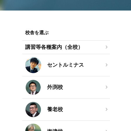
校舎を選ぶ
講習等各種案内（全校）
セントルミナス
外渕校
養老校