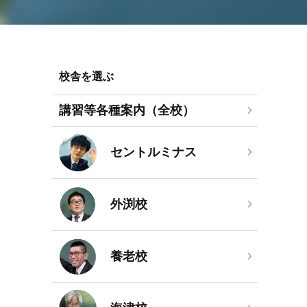
校舎を選ぶ
講習等各種案内（全校）
セントルミナス
外渕校
養老校