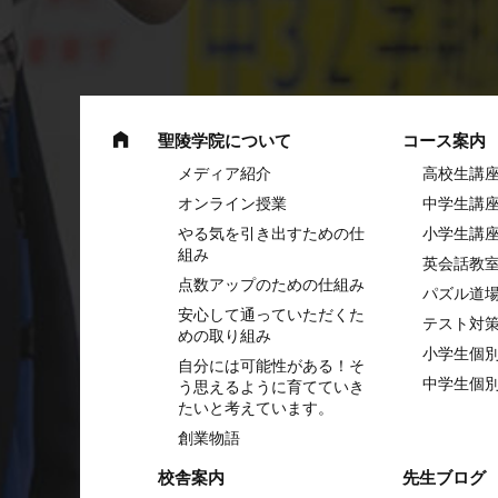
聖陵学院について
コース案内
メディア紹介
高校生講
オンライン授業
中学⽣講
やる気を引き出すための仕
⼩学⽣講
組み
英会話教
点数アップのための仕組み
パズル道
安心して通っていただくた
テスト対
めの取り組み
小学生個
自分には可能性がある！そ
中学生個
う思えるように育てていき
たいと考えています。
創業物語
校舎案内
先生ブログ