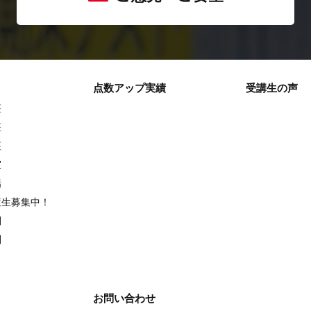
点数アップ実績
受講生の声
座
座
座
室
場
策生募集中！
別
別
お問い合わせ