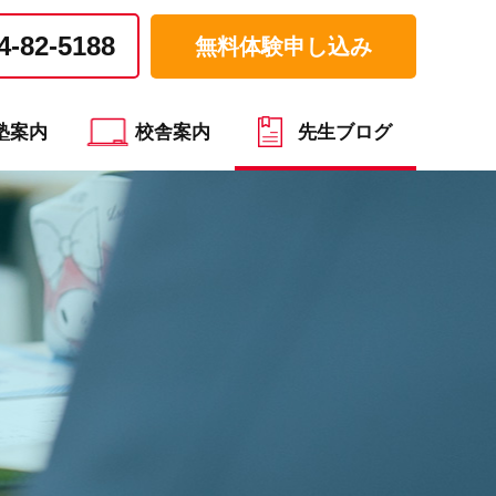
4-82-5188
無料体験申し込み
塾案内
校舎案内
先生ブログ
）