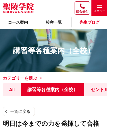
総合受付
コース案内
校舎一覧
先生ブログ
講習等各種案内（全校）
カテゴリーを選ぶ
All
講習等各種案内（全校）
セントルミナス
一覧に戻る
明日は今までの力を発揮して合格