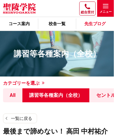
総合受付
コース案内
校舎一覧
先生ブログ
講習等各種案内（全校）
カテゴリーを選ぶ
All
講習等各種案内（全校）
セントルミナス
一覧に戻る
最後まで諦めない！ 高田 中村祐介