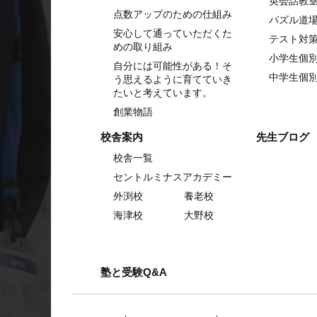
英会話教
点数アップのための仕組み
パズル道
安心して通っていただくた
テスト対
めの取り組み
小学生個
自分には可能性がある！そ
中学生個
う思えるように育てていき
たいと考えています。
創業物語
校舎案内
先生ブログ
校舎一覧
セントルミナスアカデミー
外渕校
養老校
海津校
大野校
塾と受験Q&A