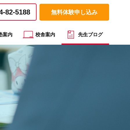
4-82-5188
無料体験申し込み
塾案内
校舎案内
先生ブログ
）