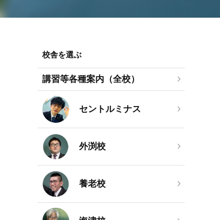
校舎を選ぶ
講習等各種案内（全校）
セントルミナス
外渕校
養老校