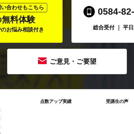
問い合わせもこちら
0584-82
の無料体験
総合受付 ｜ 平日/1
でのお悩み相談付き
ご意見・ご要望
点数アップ実績
受講生の声
座
座
座