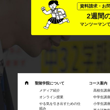
資料請求・お
2週間
マンツーマン
聖陵学院について
コース案内
メディア紹介
高校生講
オンライン授業
中学⽣講
やる気を引き出すための仕
⼩学⽣講
組み