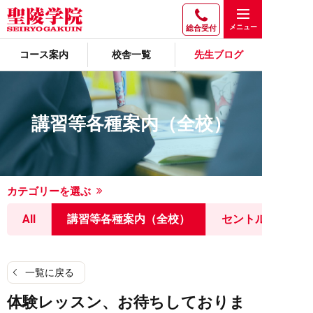
総合受付
コース案内
校舎一覧
先生ブログ
講習等各種案内（全校）
カテゴリーを選ぶ
All
講習等各種案内（全校）
セントルミナス
一覧に戻る
体験レッスン、お待ちしておりま