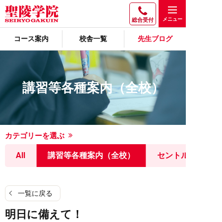
総合受付
コース案内
校舎一覧
先生ブログ
講習等各種案内（全校）
カテゴリーを選ぶ
All
講習等各種案内（全校）
セントルミナス
一覧に戻る
明日に備えて！