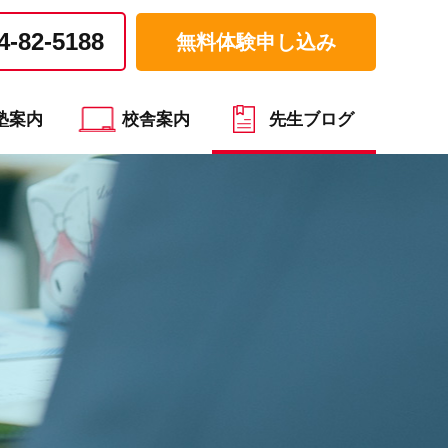
4-82-5188
無料体験申し込み
塾案内
校舎案内
先生ブログ
）