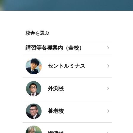
校舎を選ぶ
講習等各種案内（全校）
セントルミナス
外渕校
養老校