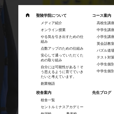
聖陵学院について
コース案内
メディア紹介
高校生講
オンライン授業
中学⽣講
やる気を引き出すための仕
⼩学⽣講
組み
英会話教
点数アップのための仕組み
パズル道
安心して通っていただくた
テスト対
めの取り組み
小学生個
自分には可能性がある！そ
中学生個
う思えるように育てていき
たいと考えています。
創業物語
校舎案内
先生ブログ
校舎一覧
セントルミナスアカデミー
外渕校
養老校