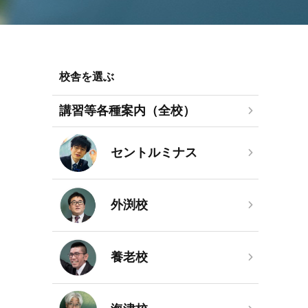
校舎を選ぶ
講習等各種案内（全校）
セントルミナス
外渕校
養老校