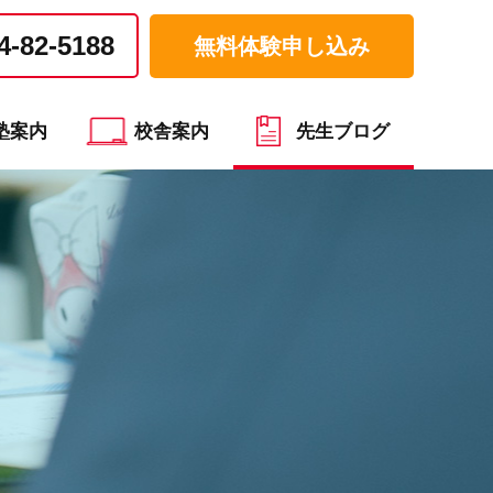
4-82-5188
無料体験申し込み
塾案内
校舎案内
先生ブログ
）