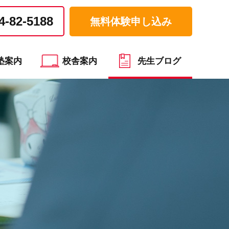
4-82-5188
無料体験申し込み
塾案内
校舎案内
先生ブログ
）