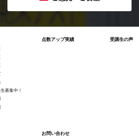
点数アップ実績
受講生の声
座
座
座
室
場
策生募集中！
別
別
お問い合わせ