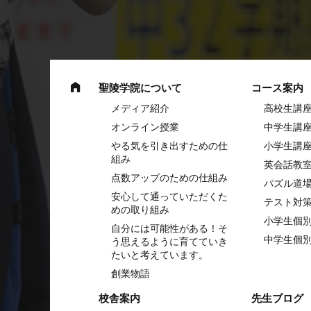
聖陵学院について
コース案内
メディア紹介
高校生講
オンライン授業
中学⽣講
やる気を引き出すための仕
⼩学⽣講
組み
英会話教
点数アップのための仕組み
パズル道
安心して通っていただくた
テスト対
めの取り組み
小学生個
自分には可能性がある！そ
中学生個
う思えるように育てていき
たいと考えています。
創業物語
校舎案内
先生ブログ