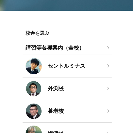
校舎を選ぶ
講習等各種案内（全校）
セントルミナス
外渕校
養老校