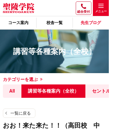
総合受付
コース案内
校舎一覧
先生ブログ
講習等各種案内（全校）
カテゴリーを選ぶ
All
講習等各種案内（全校）
セントルミナス
一覧に戻る
おお！来た来た！！（高田校 中