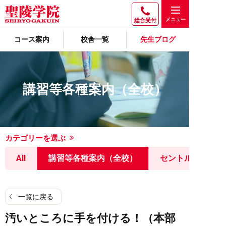
総合受付
コース案内
校舎一覧
先生ブログ
講習等各種案内（全校）
カテゴリーを選ぶ
All
講習等各種案内（全校）
セントルミナス
一覧に戻る
汚いところに手を付ける！（本部