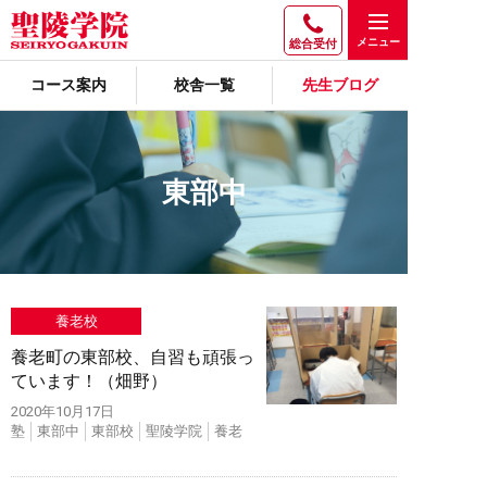
総合受付
コース案内
校舎一覧
先生ブログ
東部中
養老校
養老町の東部校、自習も頑張っ
ています！（畑野）
2020年10月17日
塾
東部中
東部校
聖陵学院
養老