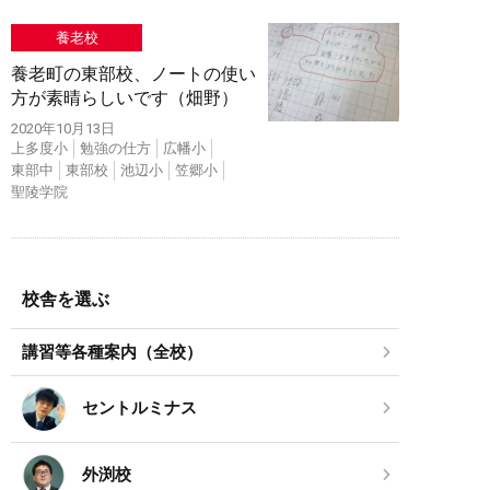
養老校
養老町の東部校、ノートの使い
方が素晴らしいです（畑野）
2020年10月13日
上多度小
勉強の仕方
広幡小
東部中
東部校
池辺小
笠郷小
聖陵学院
校舎を選ぶ
講習等各種案内（全校）
セントルミナス
外渕校